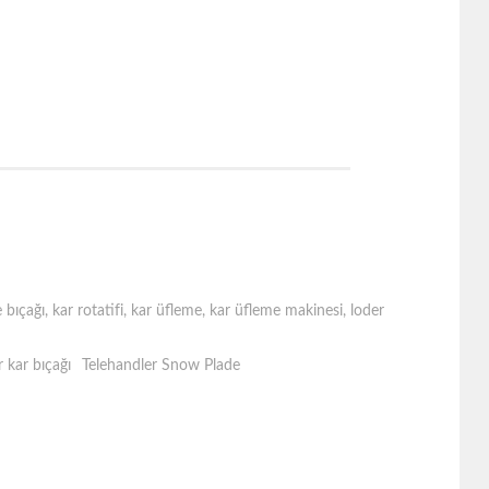
 bıçağı
,
kar rotatifi
,
kar üfleme
,
kar üfleme makinesi
,
loder
r kar bıçağı
Telehandler Snow Plade