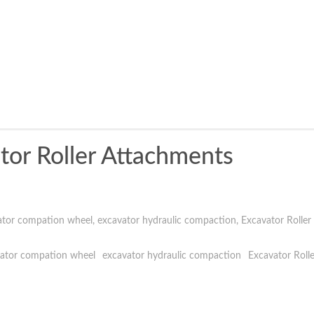
ator Roller Attachments
ator compation wheel
,
excavator hydraulic compaction
,
Excavator Rolle
ator compation wheel
excavator hydraulic compaction
Excavator Roll