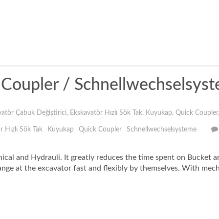
k Coupler / Schnellwechselsys
atör Çabuk Değiştirici
,
Ekskavatör Hızlı Sök Tak
,
Kuyukap
,
Quick Coupler
r Hızlı Sök Tak
Kuyukap
Quick Coupler
Schnellwechselsysteme
ical and Hydrauli. It greatly reduces the time spent on Bucket 
ange at the excavator fast and flexibly by themselves. With mec