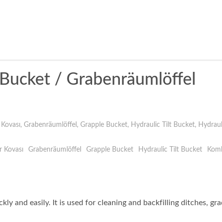
 Bucket / Grabenräumlöffel
 Kovası
,
Grabenräumlöffel
,
Grapple Bucket
,
Hydraulic Tilt Bucket
,
Hydraul
r Kovası
Grabenräumlöffel
Grapple Bucket
Hydraulic Tilt Bucket
Komb
ly and easily. It is used for cleaning and backfilling ditches, gra