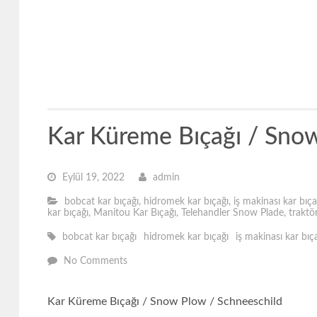
Kar Küreme Bıçağı / Snow
Eylül 19, 2022
admin
bobcat kar bıçağı
,
hidromek kar bıçağı
,
iş makinası kar bıça
kar bıçağı
,
Manitou Kar Bıçağı
,
Telehandler Snow Plade
,
traktö
bobcat kar bıçağı
hidromek kar bıçağı
iş makinası kar bıç
No Comments
Kar Küreme Bıçağı / Snow Plow / Schneeschild