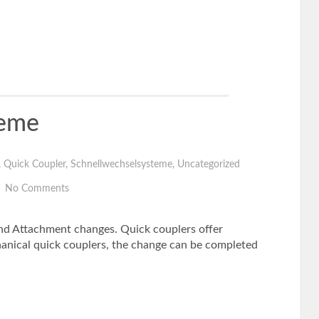
teme
,
Quick Coupler
,
Schnellwechselsysteme
,
Uncategorized
No Comments
and Attachment changes. Quick couplers offer
hanical quick couplers, the change can be completed