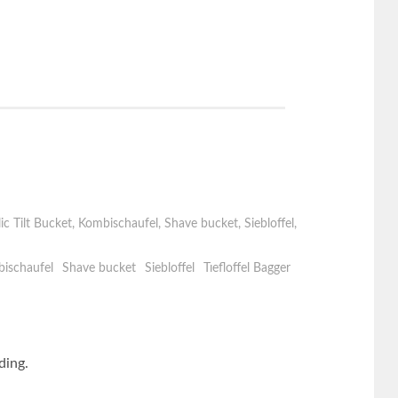
ic Tilt Bucket
,
Kombischaufel
,
Shave bucket
,
Siebloffel
,
ischaufel
Shave bucket
Siebloffel
Tıefloffel Bagger
ding.