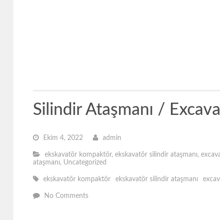
Silindir Ataşmanı / Excav
Ekim 4, 2022
admin
ekskavatör kompaktör
,
ekskavatör silindir ataşmanı
,
excav
ataşmanı
,
Uncategorized
ekskavatör kompaktör
ekskavatör silindir ataşmanı
excav
No Comments