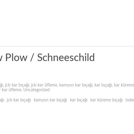
 Plow / Schneeschild
ğı
,
jcb kar bıçağı
,
jcb kar üfleme
,
kamyon kar bıçağı
,
kar bıçağı
,
kar küreme
r kar üfleme
,
Uncategorized
ağı
jcb kar bıçağı
kamyon kar bıçağı
kar bıçağı
kar küreme bıçağı
lode