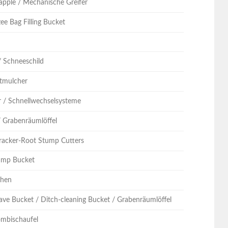
apple / Mechanische Greifer
ee Bag Filling Bucket
n
/ Schneeschild
stmulcher
r / Schnellwechselsysteme
/ Grabenräumlöffel
racker-Root Stump Cutters
ump Bucket
chen
ave Bucket / Ditch-cleaning Bucket / Grabenräumlöffel
Kombischaufel