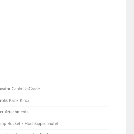
cavator Cabin UpGrade
olik Kazık Kırıcı
ller Attachments
ump Bucket / Hochkippschaufel