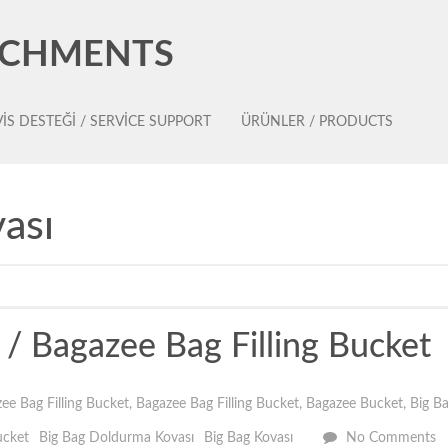
ACHMENTS
IS DESTEĞI / SERVICE SUPPORT
ÜRÜNLER / PRODUCTS
ası
/ Bagazee Bag Filling Bucket
ee Bag Filling Bucket
,
Bagazee Bag Filling Bucket
,
Bagazee Bucket
,
Big B
ucket
Big Bag Doldurma Kovası
Big Bag Kovası
No Comments