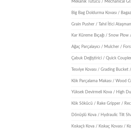
Mekanik Tutucu / Mechanical Gr
Big Bag Doldurma Kovası / Bagaz
Grain Pusher / Tahıl İtici Ataşma
Kar Küreme Bıçağı / Snow Plow 
Ağaç Parçalayıcı / Mulcher / For
Çabuk Değiştirici / Quick Couple
Tesviye Kovası / Grading Bucket 
Kök Parçalama Makası / Wood C
Yüksek Devirmeli Kova / High D
Kök Sökücü / Rake Gripper / Re
Dönüşlü Kova / Hydraulic Tilt Sh
Kıskaçlı Kova / Kıskaç Kovası / 