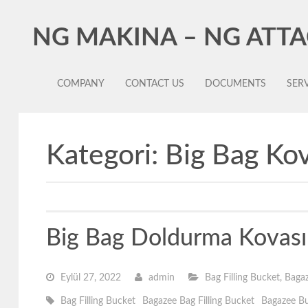
NG MAKINA – NG ATT
COMPANY
CONTACT US
DOCUMENTS
SERV
Kategori:
Big Bag Kov
Big Bag Doldurma Kovası 
Eylül 27, 2022
admin
Bag Filling Bucket
,
Bagaz
Bag Filling Bucket
Bagazee Bag Filling Bucket
Bagazee B