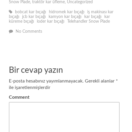
Snow Plade
,
traktör kar üfleme
,
Uncategorized
bobcat kar bıçağı
hidromek kar bıçağı
iş makinası kar
bıçağı
jcb kar bıçağı
kamyon kar bıçağı
kar bıçağı
kar
küreme bıçağı
loder kar bıçağı
Telehandler Snow Plade
No Comments
Bir cevap yazın
E-posta hesabınız yayımlanmayacak.
Gerekli alanlar
*
ile işaretlenmişlerdir
Comment