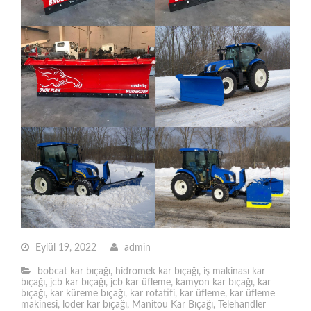
Eylül 19, 2022
admin
bobcat kar bıçağı
,
hidromek kar bıçağı
,
iş makinası kar
bıçağı
,
jcb kar bıçağı
,
jcb kar üfleme
,
kamyon kar bıçağı
,
kar
bıçağı
,
kar küreme bıçağı
,
kar rotatifi
,
kar üfleme
,
kar üfleme
makinesi
,
loder kar bıçağı
,
Manitou Kar Bıçağı
,
Telehandler