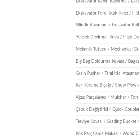
Ekskavatör Kabin Kaldırma / Ex
Ekskavatör Fore Kazık Kırıcı / Hidr
Silindir Ataşmanı / Excavator Ro
Yüksek Devirmeli Kova / High D
Mekanik Tutucu / Mechanical Gr
Big Bag Doldurma Kovası / Bagaz
Grain Pusher / Tahıl İtici Ataşma
Kar Küreme Bıçağı / Snow Plow 
Ağaç Parçalayıcı / Mulcher / For
Çabuk Değiştirici / Quick Couple
Tesviye Kovası / Grading Bucket 
Kök Parçalama Makası / Wood C