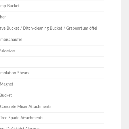
ump Bucket
chen
ave Bucket / Ditch-cleaning Bucket / Grabenräumlöffel
Kombischaufel
ulverizer
emolation Shears
 Magnet
 Bucket
/ Concrete Mixer Attachments
 Tree Spade Attachments