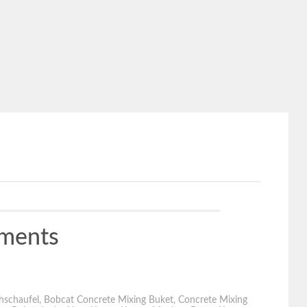
hments
hschaufel
,
Bobcat Concrete Mixing Buket
,
Concrete Mixing