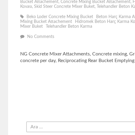
Bucket Attachement
,
Concrete Mixing Bucket Attachement
,
H
Kovası
,
Skid Steer Concrete Mixer Buket
,
Telehandler Beton 
Beko Loder Concrete Mixing Bucket
Beton Harç Karma A
Mixing Bucket Attachement
Hidromek Beton Harç Karma Ko
Mixer Buket
Telehandler Beton Karma
No Comments
NG Concrete Mixer Attachments, Concrete mixing, Gr
concrete per day, Reciprocating Rear Bucket Emptying 