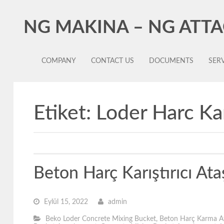
NG MAKINA – NG ATT
COMPANY
CONTACT US
DOCUMENTS
SERV
Etiket:
Loder Harc Ka
Beton Harç Karıştırıcı A
Eylül 15, 2022
admin
Beko Loder Concrete Mixing Bucket
,
Beton Harç Karma A