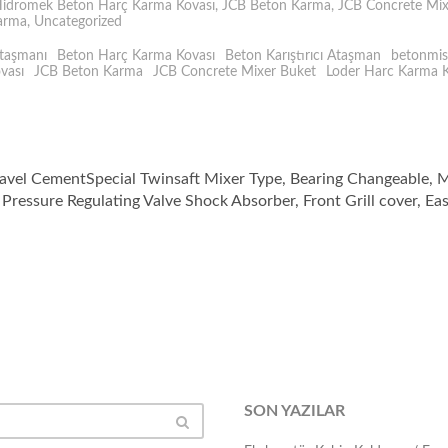
idromek Beton Harç Karma Kovası
,
JCB Beton Karma
,
JCB Concrete Mix
Karma
,
Uncategorized
taşmanı
Beton Harç Karma Kovası
Beton Karıştırıcı Ataşman
betonmis
vası
JCB Beton Karma
JCB Concrete Mixer Buket
Loder Harc Karma K
avel CementSpecial Twinsaft Mixer Type, Bearing Changeable,
Pressure Regulating Valve Shock Absorber, Front Grill cover, Ea
SON YAZILAR