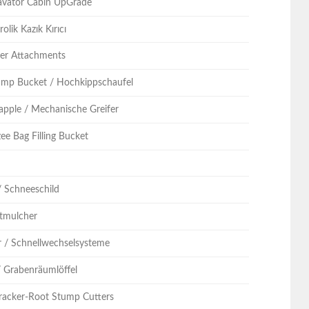
cavator Cabin UpGrade
olik Kazık Kırıcı
ller Attachments
ump Bucket / Hochkippschaufel
apple / Mechanische Greifer
ee Bag Filling Bucket
n
/ Schneeschild
stmulcher
r / Schnellwechselsysteme
/ Grabenräumlöffel
racker-Root Stump Cutters