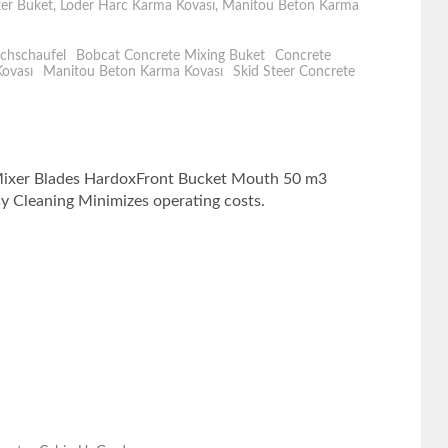
er Buket
,
Loder Harc Karma Kovası
,
Manitou Beton Karma
chschaufel
Bobcat Concrete Mixing Buket
Concrete
ovası
Manitou Beton Karma Kovası
Skid Steer Concrete
 Mixer Blades HardoxFront Bucket Mouth 50 m3
sy Cleaning Minimizes operating costs.