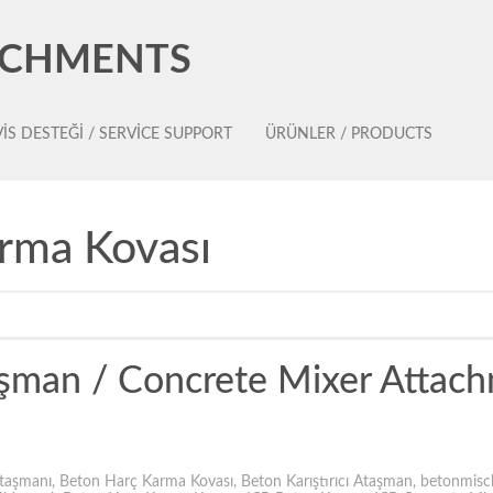
ACHMENTS
IS DESTEĞI / SERVICE SUPPORT
ÜRÜNLER / PRODUCTS
rma Kovası
taşman / Concrete Mixer Attac
taşmanı
,
Beton Harç Karma Kovası
,
Beton Karıştırıcı Ataşman
,
betonmisc