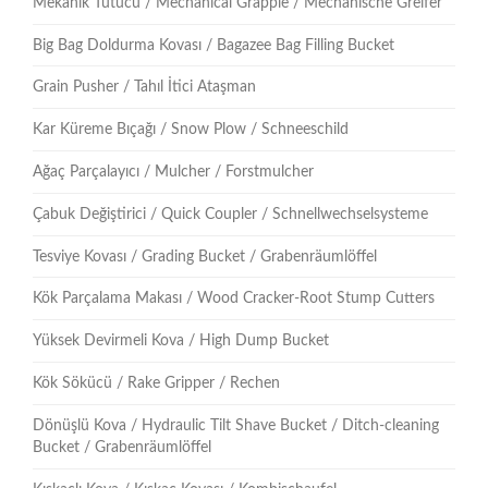
Mekanik Tutucu / Mechanical Grapple / Mechanische Greifer
Big Bag Doldurma Kovası / Bagazee Bag Filling Bucket
Grain Pusher / Tahıl İtici Ataşman
Kar Küreme Bıçağı / Snow Plow / Schneeschild
Ağaç Parçalayıcı / Mulcher / Forstmulcher
Çabuk Değiştirici / Quick Coupler / Schnellwechselsysteme
Tesviye Kovası / Grading Bucket / Grabenräumlöffel
Kök Parçalama Makası / Wood Cracker-Root Stump Cutters
Yüksek Devirmeli Kova / High Dump Bucket
Kök Sökücü / Rake Gripper / Rechen
Dönüşlü Kova / Hydraulic Tilt Shave Bucket / Ditch-cleaning
Bucket / Grabenräumlöffel