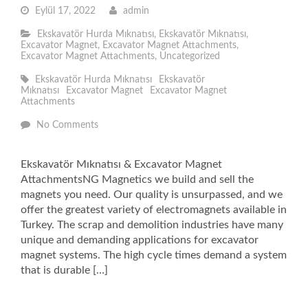
Eylül 17, 2022
admin
Ekskavatör Hurda Mıknatısı
,
Ekskavatör Mıknatısı
,
Excavator Magnet
,
Excavator Magnet Attachments
,
Excavator Magnet Attachments
,
Uncategorized
Ekskavatör Hurda Mıknatısı
Ekskavatör
Mıknatısı
Excavator Magnet
Excavator Magnet
Attachments
No Comments
Ekskavatör Mıknatısı & Excavator Magnet
AttachmentsNG Magnetics we build and sell the
magnets you need. Our quality is unsurpassed, and we
offer the greatest variety of electromagnets available in
Turkey. The scrap and demolition industries have many
unique and demanding applications for excavator
magnet systems. The high cycle times demand a system
that is durable […]