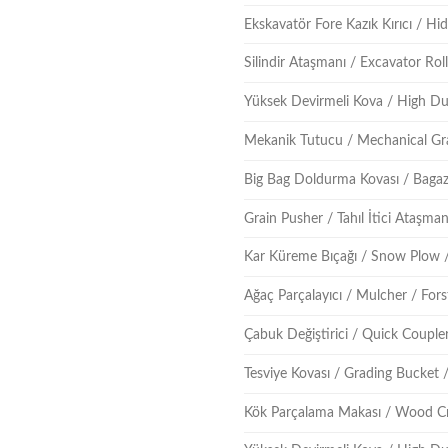
Ekskavatör Fore Kazık Kırıcı / Hidr
Silindir Ataşmanı / Excavator Ro
Yüksek Devirmeli Kova / High D
Mekanik Tutucu / Mechanical Gr
Big Bag Doldurma Kovası / Bagaz
Grain Pusher / Tahıl İtici Ataşma
Kar Küreme Bıçağı / Snow Plow 
Ağaç Parçalayıcı / Mulcher / For
Çabuk Değiştirici / Quick Couple
Tesviye Kovası / Grading Bucket 
Kök Parçalama Makası / Wood C