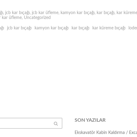
ğı
,
jcb kar bıçağı
,
jcb kar üfleme
,
kamyon kar bıçağı
,
kar bıçağı
,
kar küreme
r kar üfleme
,
Uncategorized
ağı
jcb kar bıçağı
kamyon kar bıçağı
kar bıçağı
kar küreme bıçağı
lode
SON YAZILAR
Ekskavatör Kabin Kaldırma / Ex