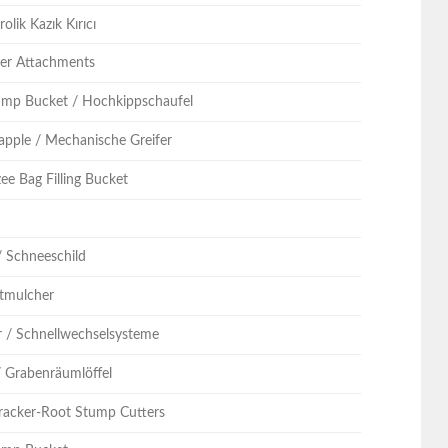
olik Kazık Kırıcı
ller Attachments
ump Bucket / Hochkippschaufel
apple / Mechanische Greifer
ee Bag Filling Bucket
n
/ Schneeschild
stmulcher
r / Schnellwechselsysteme
/ Grabenräumlöffel
racker-Root Stump Cutters