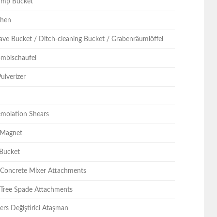
ump Bucket
chen
ave Bucket / Ditch-cleaning Bucket / Grabenräumlöffel
Kombischaufel
ulverizer
emolation Shears
 Magnet
 Bucket
/ Concrete Mixer Attachments
 Tree Spade Attachments
ers Değiştirici Ataşman