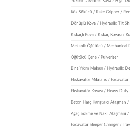
Yüksek Devirmeli Kova / High D
Kök Sökücü / Rake Gripper / Re
Dönüşlü Kova / Hydraulic Tilt Sh
Kıskaçlı Kova / Kıskaç Kovası / 
Mekanik Öğütücü / Mechanical P
Öğütücü Çene / Pulverizer
Bina Yıkım Makası / Hydraulic D
Ekskavatör Mıknatıs / Excavator
Ekskavatör Kovası / Heavy Duty
Beton Harç Karıştırıcı Ataşman 
Ağaç Sökme ve Nakil Ataşmanı /
Excavator Sleeper Changer / Trav