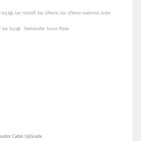
 bıçağı
,
kar rotatifi
,
kar üfleme
,
kar üfleme makinesi
,
loder
r kar bıçağı
Telehandler Snow Plade
cavator Cabin UpGrade