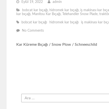
Eylül 19, 2022
admin
bobcat kar bıçağı
,
hidromek kar bıçağı
,
iş makinası kar bıça
kar bıçağı
,
Manitou Kar Bıçağı
,
Telehandler Snow Plade
,
traktö
bobcat kar bıçağı
hidromek kar bıçağı
iş makinası kar bıç
No Comments
Kar Küreme Bıçağı / Snow Plow / Schneeschild