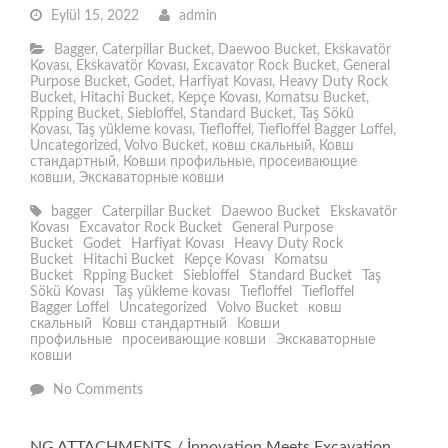
Eylül 15, 2022
admin
Bagger
,
Caterpillar Bucket
,
Daewoo Bucket
,
Ekskavatör
Kovası
,
Ekskavatör Kovası
,
Excavator Rock Bucket
,
General
Purpose Bucket
,
Godet
,
Harfiyat Kovası
,
Heavy Duty Rock
Bucket
,
Hitachi Bucket
,
Kepçe Kovası
,
Komatsu Bucket
,
Rpping Bucket
,
Siebloffel
,
Standard Bucket
,
Taş Sökü
Kovası
,
Taş yükleme kovası
,
Tıefloffel
,
Tıefloffel Bagger Loffel
,
Uncategorized
,
Volvo Bucket
,
ковш скальный
,
Ковш
стандартный
,
Ковши профильные
,
просеивающие
ковши
,
Экскаваторные ковши
bagger
Caterpillar Bucket
Daewoo Bucket
Ekskavatör
Kovası
Excavator Rock Bucket
General Purpose
Bucket
Godet
Harfiyat Kovası
Heavy Duty Rock
Bucket
Hitachi Bucket
Kepçe Kovası
Komatsu
Bucket
Rpping Bucket
Siebloffel
Standard Bucket
Taş
Sökü Kovası
Taş yükleme kovası
Tıefloffel
Tıefloffel
Bagger Loffel
Uncategorized
Volvo Bucket
ковш
скальный
Ковш стандартный
Ковши
профильные
просеивающие ковши
Экскаваторные
ковши
No Comments
NG ATTACHMENTS / İnnovation Meets Excavation