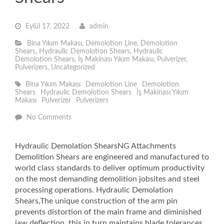
Eylül 17, 2022
admin
Bina Yıkım Makası
,
Demolotion Line
,
Demolotion
Shears
,
Hydraulic Demolotion Shears
,
Hydraulic
Demolotion Shears
,
İş Makinası Yıkım Makası
,
Pulverizer
,
Pulverizers
,
Uncategorized
Bina Yıkım Makası
Demolotion Line
Demolotion
Shears
Hydraulic Demolotion Shears
İş Makinası Yıkım
Makası
Pulverizer
Pulverizers
No Comments
Hydraulic Demolation ShearsNG Attachments
Demolition Shears are engineered and manufactured to
world class standards to deliver optimum productivity
on the most demanding demolition jobsites and steel
processing operations. Hydraulic Demolation
Shears,The unique construction of the arm pin
prevents distortion of the main frame and diminished
jaw deflection, this in turn maintains blade tolerances