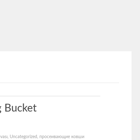
ng Bucket
vası
,
Uncategorized
,
просеивающие ковши