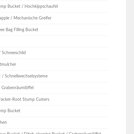
ump Bucket / Hochkippschaufel
apple / Mechanische Greifer
ee Bag Filling Bucket
n
/ Schneeschild
stmulcher
r / Schnellwechselsysteme
/ Grabenräumlöffel
racker-Root Stump Cutters
ump Bucket
chen