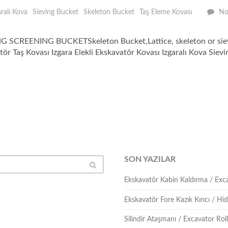
aralı Kova
Sieving Bucket
Skeleton Bucket
Taş Eleme Kovası
No
REENING BUCKETSkeleton Bucket,Lattice, skeleton or sieving
tör Taş Kovası Izgara Elekli Ekskavatör Kovası Izgaralı Kova Sie
SON YAZILAR
Ekskavatör Kabin Kaldırma / Ex
Ekskavatör Fore Kazık Kırıcı / Hidr
Silindir Ataşmanı / Excavator Ro