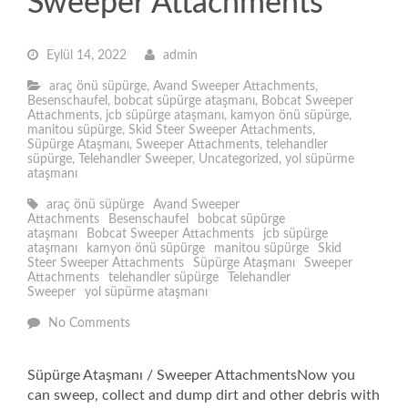
Sweeper Attachments
Eylül 14, 2022
admin
araç önü süpürge
,
Avand Sweeper Attachments
,
Besenschaufel
,
bobcat süpürge ataşmanı
,
Bobcat Sweeper
Attachments
,
jcb süpürge ataşmanı
,
kamyon önü süpürge
,
manitou süpürge
,
Skid Steer Sweeper Attachments
,
Süpürge Ataşmanı
,
Sweeper Attachments
,
telehandler
süpürge
,
Telehandler Sweeper
,
Uncategorized
,
yol süpürme
ataşmanı
araç önü süpürge
Avand Sweeper
Attachments
Besenschaufel
bobcat süpürge
ataşmanı
Bobcat Sweeper Attachments
jcb süpürge
ataşmanı
kamyon önü süpürge
manitou süpürge
Skid
Steer Sweeper Attachments
Süpürge Ataşmanı
Sweeper
Attachments
telehandler süpürge
Telehandler
Sweeper
yol süpürme ataşmanı
No Comments
Süpürge Ataşmanı / Sweeper AttachmentsNow you
can sweep, collect and dump dirt and other debris with