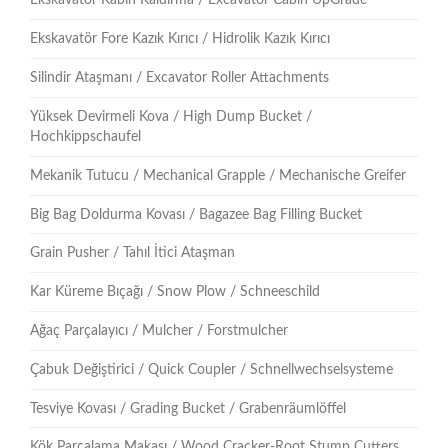
Ekskavatör Kabin Kaldırma / Excavator Cabin UpGrade
Ekskavatör Fore Kazık Kırıcı / Hidrolik Kazık Kırıcı
Silindir Ataşmanı / Excavator Roller Attachments
Yüksek Devirmeli Kova / High Dump Bucket /
Hochkippschaufel
Mekanik Tutucu / Mechanical Grapple / Mechanische Greifer
Big Bag Doldurma Kovası / Bagazee Bag Filling Bucket
Grain Pusher / Tahıl İtici Ataşman
Kar Küreme Bıçağı / Snow Plow / Schneeschild
Ağaç Parçalayıcı / Mulcher / Forstmulcher
Çabuk Değiştirici / Quick Coupler / Schnellwechselsysteme
Tesviye Kovası / Grading Bucket / Grabenräumlöffel
Kök Parçalama Makası / Wood Cracker-Root Stump Cutters