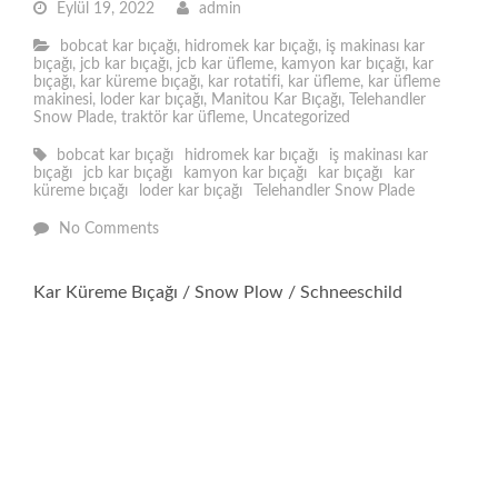
Eylül 19, 2022
admin
bobcat kar bıçağı
,
hidromek kar bıçağı
,
iş makinası kar
bıçağı
,
jcb kar bıçağı
,
jcb kar üfleme
,
kamyon kar bıçağı
,
kar
bıçağı
,
kar küreme bıçağı
,
kar rotatifi
,
kar üfleme
,
kar üfleme
makinesi
,
loder kar bıçağı
,
Manitou Kar Bıçağı
,
Telehandler
Snow Plade
,
traktör kar üfleme
,
Uncategorized
bobcat kar bıçağı
hidromek kar bıçağı
iş makinası kar
bıçağı
jcb kar bıçağı
kamyon kar bıçağı
kar bıçağı
kar
küreme bıçağı
loder kar bıçağı
Telehandler Snow Plade
No Comments
Kar Küreme Bıçağı / Snow Plow / Schneeschild