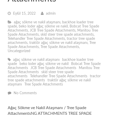
Eylül 15, 2022
admin
ağaç sökme ve nakil ataşmanı
,
backhoe loader tree
spade
,
beko loder ağaç sökme ve nakil
,
Bobcat Tree Spade
Attachments
,
JCB Tree Spade Attachments
,
Manitou Tree
Spade Attachments
,
skid steer tree spade attachments
,
Telehandler Tree Spade Attachments
,
tractor tree spade
attachments
,
traktör ağaç sökme ve nakil ataşmanı
,
Tree
Spade Attachments
,
Tree Spade Attachments
,
Uncategorized
ağaç sökme ve nakil ataşmanı
backhoe loader tree
spade
beko loder ağaç sökme ve nakil
Bobcat Tree Spade
Attachments
JCB Tree Spade Attachments
Manitou Tree
Spade Attachments
skid steer tree spade
attachments
Telehandler Tree Spade Attachments
tractor
tree spade attachments
traktör ağaç sökme ve nakil
ataşmanı
Tree Spade Attachments
No Comments
Ağaç Sökme ve Nakil Ataşmanı / Tree Spade
AttachmentsNG ATTACHMENTS TREE SPADE