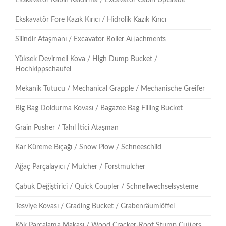
Ekskavatör Kabin Kaldırma / Excavator Cabin UpGrade
Ekskavatör Fore Kazık Kırıcı / Hidrolik Kazık Kırıcı
Silindir Ataşmanı / Excavator Roller Attachments
Yüksek Devirmeli Kova / High Dump Bucket /
Hochkippschaufel
Mekanik Tutucu / Mechanical Grapple / Mechanische Greifer
Big Bag Doldurma Kovası / Bagazee Bag Filling Bucket
Grain Pusher / Tahıl İtici Ataşman
Kar Küreme Bıçağı / Snow Plow / Schneeschild
Ağaç Parçalayıcı / Mulcher / Forstmulcher
Çabuk Değiştirici / Quick Coupler / Schnellwechselsysteme
Tesviye Kovası / Grading Bucket / Grabenräumlöffel
Kök Parçalama Makası / Wood Cracker-Root Stump Cutters