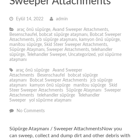
Sweeper Attachments
Eylül 14, 2022
admin
araç önü süpürge
,
Avand Sweeper Attachments
,
Besenschaufel
,
bobcat süpürge ataşmanı
,
Bobcat Sweeper
Attachments
,
jcb süpürge ataşmanı
,
kamyon önü süpürge
,
manitou süpürge
,
Skid Steer Sweeper Attachments
,
Süpürge Ataşmanı
,
Sweeper Attachments
,
telehandler
süpürge
,
Telehandler Sweeper
,
Uncategorized
,
yol süpürme
ataşmanı
araç önü süpürge
Avand Sweeper
Attachments
Besenschaufel
bobcat süpürge
ataşmanı
Bobcat Sweeper Attachments
jcb süpürge
ataşmanı
kamyon önü süpürge
manitou süpürge
Skid
Steer Sweeper Attachments
Süpürge Ataşmanı
Sweeper
Attachments
telehandler süpürge
Telehandler
Sweeper
yol süpürme ataşmanı
No Comments
Süpürge Ataşmanı / Sweeper AttachmentsNow you
can sweep, collect and dump dirt and other debris with