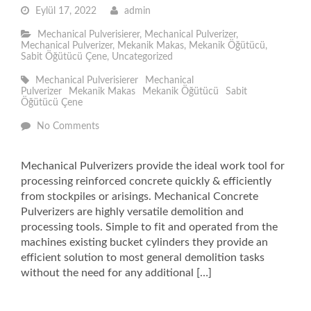
Eylül 17, 2022
admin
Mechanical Pulverisierer
,
Mechanical Pulverizer
,
Mechanical Pulverizer
,
Mekanik Makas
,
Mekanik Öğütücü
,
Sabit Öğütücü Çene
,
Uncategorized
Mechanical Pulverisierer
Mechanical
Pulverizer
Mekanik Makas
Mekanik Öğütücü
Sabit
Öğütücü Çene
No Comments
Mechanical Pulverizers provide the ideal work tool for
processing reinforced concrete quickly & efficiently
from stockpiles or arisings. Mechanical Concrete
Pulverizers are highly versatile demolition and
processing tools. Simple to fit and operated from the
machines existing bucket cylinders they provide an
efficient solution to most general demolition tasks
without the need for any additional […]