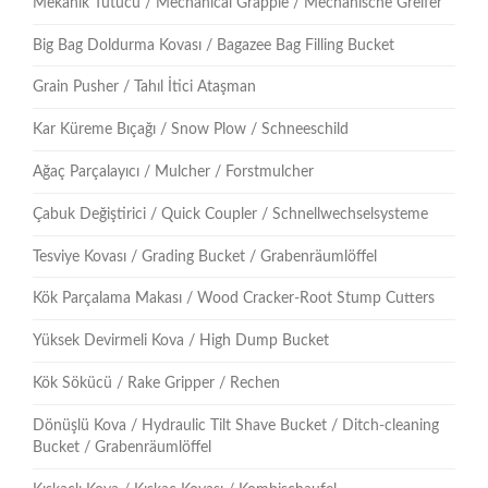
Mekanik Tutucu / Mechanical Grapple / Mechanische Greifer
Big Bag Doldurma Kovası / Bagazee Bag Filling Bucket
Grain Pusher / Tahıl İtici Ataşman
Kar Küreme Bıçağı / Snow Plow / Schneeschild
Ağaç Parçalayıcı / Mulcher / Forstmulcher
Çabuk Değiştirici / Quick Coupler / Schnellwechselsysteme
Tesviye Kovası / Grading Bucket / Grabenräumlöffel
Kök Parçalama Makası / Wood Cracker-Root Stump Cutters
Yüksek Devirmeli Kova / High Dump Bucket
Kök Sökücü / Rake Gripper / Rechen
Dönüşlü Kova / Hydraulic Tilt Shave Bucket / Ditch-cleaning
Bucket / Grabenräumlöffel