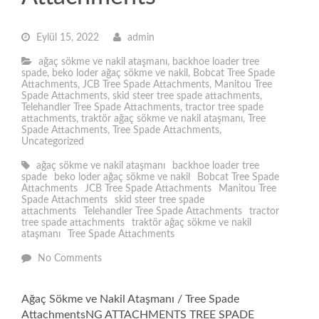
Eylül 15, 2022
admin
ağaç sökme ve nakil ataşmanı
,
backhoe loader tree
spade
,
beko loder ağaç sökme ve nakil
,
Bobcat Tree Spade
Attachments
,
JCB Tree Spade Attachments
,
Manitou Tree
Spade Attachments
,
skid steer tree spade attachments
,
Telehandler Tree Spade Attachments
,
tractor tree spade
attachments
,
traktör ağaç sökme ve nakil ataşmanı
,
Tree
Spade Attachments
,
Tree Spade Attachments
,
Uncategorized
ağaç sökme ve nakil ataşmanı
backhoe loader tree
spade
beko loder ağaç sökme ve nakil
Bobcat Tree Spade
Attachments
JCB Tree Spade Attachments
Manitou Tree
Spade Attachments
skid steer tree spade
attachments
Telehandler Tree Spade Attachments
tractor
tree spade attachments
traktör ağaç sökme ve nakil
ataşmanı
Tree Spade Attachments
No Comments
Ağaç Sökme ve Nakil Ataşmanı / Tree Spade
AttachmentsNG ATTACHMENTS TREE SPADE