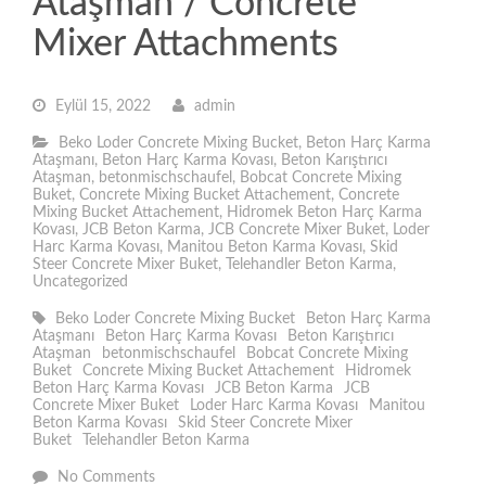
Ataşman / Concrete
Mixer Attachments
Eylül 15, 2022
admin
Beko Loder Concrete Mixing Bucket
,
Beton Harç Karma
Ataşmanı
,
Beton Harç Karma Kovası
,
Beton Karıştırıcı
Ataşman
,
betonmischschaufel
,
Bobcat Concrete Mixing
Buket
,
Concrete Mixing Bucket Attachement
,
Concrete
Mixing Bucket Attachement
,
Hidromek Beton Harç Karma
Kovası
,
JCB Beton Karma
,
JCB Concrete Mixer Buket
,
Loder
Harc Karma Kovası
,
Manitou Beton Karma Kovası
,
Skid
Steer Concrete Mixer Buket
,
Telehandler Beton Karma
,
Uncategorized
Beko Loder Concrete Mixing Bucket
Beton Harç Karma
Ataşmanı
Beton Harç Karma Kovası
Beton Karıştırıcı
Ataşman
betonmischschaufel
Bobcat Concrete Mixing
Buket
Concrete Mixing Bucket Attachement
Hidromek
Beton Harç Karma Kovası
JCB Beton Karma
JCB
Concrete Mixer Buket
Loder Harc Karma Kovası
Manitou
Beton Karma Kovası
Skid Steer Concrete Mixer
Buket
Telehandler Beton Karma
No Comments