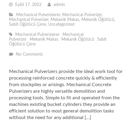
Eylül 17, 2022
admin
Mechanical Pulverisierer
,
Mechanical Pulverizer
,
Mechanical Pulverizer
,
Mekanik Makas
,
Mekanik Öğütücü
,
Sabit Öğütücü Çene
,
Uncategorized
Mechanical Pulverisierer
Mechanical
Pulverizer
Mekanik Makas
Mekanik Öğütücü
Sabit
Öğütücü Çene
No Comments
Mechanical Pulverizers provide the ideal work tool for
processing reinforced concrete quickly & efficiently
from stockpiles or arisings. Mechanical Concrete
Pulverizers are highly versatile demolition and
processing tools. Simple to fit and operated from the
machines existing bucket cylinders they provide an
efficient solution to most general demolition tasks
without the need for any additional […]