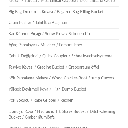
Mekanik Tutucu / Mechanical Grapple / Mechanische Greifer
Big Bag Doldurma Kovası / Bagazee Bag Filling Bucket
Grain Pusher / Tahıl İtici Ataşman
Kar Küreme Bıçağı / Snow Plow / Schneeschild
Ağaç Parçalayıcı / Mulcher / Forstmulcher
Çabuk Değiştirici / Quick Coupler / Schnellwechselsysteme
Tesviye Kovası / Grading Bucket / Grabenräumlöffel
Kök Parçalama Makası / Wood Cracker-Root Stump Cutters
Yüksek Devirmeli Kova / High Dump Bucket
Kök Sökücü / Rake Gripper / Rechen
Dönüşlü Kova / Hydraulic Tilt Shave Bucket / Ditch-cleaning
Bucket / Grabenräumlöffel