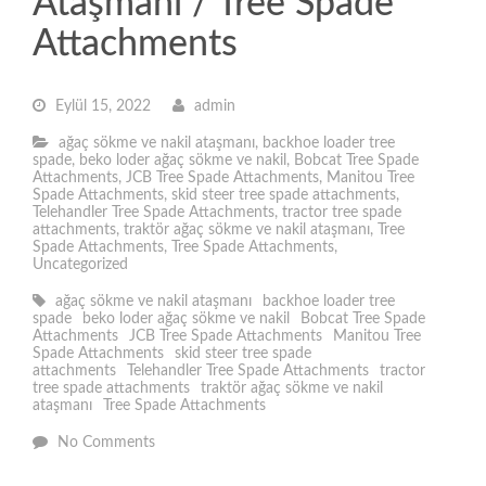
Ataşmanı / Tree Spade
Attachments
Eylül 15, 2022
admin
ağaç sökme ve nakil ataşmanı
,
backhoe loader tree
spade
,
beko loder ağaç sökme ve nakil
,
Bobcat Tree Spade
Attachments
,
JCB Tree Spade Attachments
,
Manitou Tree
Spade Attachments
,
skid steer tree spade attachments
,
Telehandler Tree Spade Attachments
,
tractor tree spade
attachments
,
traktör ağaç sökme ve nakil ataşmanı
,
Tree
Spade Attachments
,
Tree Spade Attachments
,
Uncategorized
ağaç sökme ve nakil ataşmanı
backhoe loader tree
spade
beko loder ağaç sökme ve nakil
Bobcat Tree Spade
Attachments
JCB Tree Spade Attachments
Manitou Tree
Spade Attachments
skid steer tree spade
attachments
Telehandler Tree Spade Attachments
tractor
tree spade attachments
traktör ağaç sökme ve nakil
ataşmanı
Tree Spade Attachments
No Comments