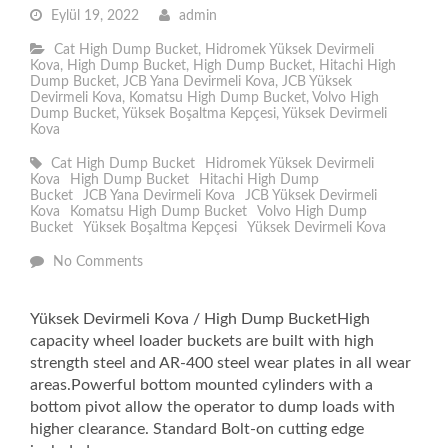
Eylül 19, 2022
admin
Cat High Dump Bucket
,
Hidromek Yüksek Devirmeli
Kova
,
High Dump Bucket
,
High Dump Bucket
,
Hitachi High
Dump Bucket
,
JCB Yana Devirmeli Kova
,
JCB Yüksek
Devirmeli Kova
,
Komatsu High Dump Bucket
,
Volvo High
Dump Bucket
,
Yüksek Boşaltma Kepçesi
,
Yüksek Devirmeli
Kova
Cat High Dump Bucket
Hidromek Yüksek Devirmeli
Kova
High Dump Bucket
Hitachi High Dump
Bucket
JCB Yana Devirmeli Kova
JCB Yüksek Devirmeli
Kova
Komatsu High Dump Bucket
Volvo High Dump
Bucket
Yüksek Boşaltma Kepçesi
Yüksek Devirmeli Kova
No Comments
Yüksek Devirmeli Kova / High Dump BucketHigh
capacity wheel loader buckets are built with high
strength steel and AR-400 steel wear plates in all wear
areas.Powerful bottom mounted cylinders with a
bottom pivot allow the operator to dump loads with
higher clearance. Standard Bolt-on cutting edge