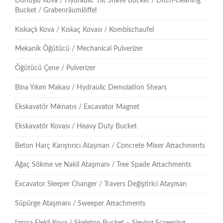
Dönüşlü Kova / Hydraulic Tilt Shave Bucket / Ditch-cleaning
Bucket / Grabenräumlöffel
Kıskaçlı Kova / Kıskaç Kovası / Kombischaufel
Mekanik Öğütücü / Mechanical Pulverizer
Öğütücü Çene / Pulverizer
Bina Yıkım Makası / Hydraulic Demolation Shears
Ekskavatör Mıknatıs / Excavator Magnet
Ekskavatör Kovası / Heavy Duty Bucket
Beton Harç Karıştırıcı Ataşman / Concrete Mixer Attachments
Ağaç Sökme ve Nakil Ataşmanı / Tree Spade Attachments
Excavator Sleeper Changer / Travers Değiştirici Ataşman
Süpürge Ataşmanı / Sweeper Attachments
Izgara Elekli Kova / Skeleton Bucket – Sieving Screening