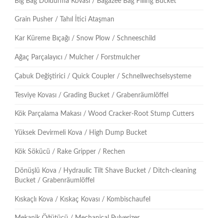
Big Bag Doldurma Kovası / Bagazee Bag Filling Bucket
Grain Pusher / Tahıl İtici Ataşman
Kar Küreme Bıçağı / Snow Plow / Schneeschild
Ağaç Parçalayıcı / Mulcher / Forstmulcher
Çabuk Değiştirici / Quick Coupler / Schnellwechselsysteme
Tesviye Kovası / Grading Bucket / Grabenräumlöffel
Kök Parçalama Makası / Wood Cracker-Root Stump Cutters
Yüksek Devirmeli Kova / High Dump Bucket
Kök Sökücü / Rake Gripper / Rechen
Dönüşlü Kova / Hydraulic Tilt Shave Bucket / Ditch-cleaning
Bucket / Grabenräumlöffel
Kıskaçlı Kova / Kıskaç Kovası / Kombischaufel