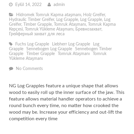
Eylül 14, 2022
admin
Hidromek Tomruk Kapma ataşmanı
,
Holz Greifer
,
Hydraulic Timber Greifer
,
Log Grapple
,
Log Grapple
,
Log
Greifer
,
Timber Grapple
,
Tomruk Ataşmanı
,
Tomruk Kapma
Kepçesi
,
Tomruk Yükleme Ataşmanı
,
Бревнозахват
,
Грейферный захват для леса
Fuchs Log Grapple
Liebherr Log Grapple
Log
Grapple
Sennebogen Log Grapple
Sennebogen Timber
Grapple
Timber Grapple
Tomruk Ataşmanı
Tomruk
Yükleme Ataşmanı
No Comments
NG Log Grapples feature a unique shape that allows
wood to easily roll up the inner surface of the jaw. This
feature allows material handler operators to achieve a
round bunch every time, no matter how crooked the
wood may be. Increase your efficiency and out-lift the
competition every time