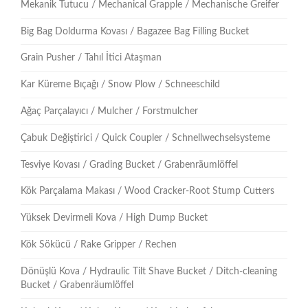
Mekanik Tutucu / Mechanical Grapple / Mechanische Greifer
Big Bag Doldurma Kovası / Bagazee Bag Filling Bucket
Grain Pusher / Tahıl İtici Ataşman
Kar Küreme Bıçağı / Snow Plow / Schneeschild
Ağaç Parçalayıcı / Mulcher / Forstmulcher
Çabuk Değiştirici / Quick Coupler / Schnellwechselsysteme
Tesviye Kovası / Grading Bucket / Grabenräumlöffel
Kök Parçalama Makası / Wood Cracker-Root Stump Cutters
Yüksek Devirmeli Kova / High Dump Bucket
Kök Sökücü / Rake Gripper / Rechen
Dönüşlü Kova / Hydraulic Tilt Shave Bucket / Ditch-cleaning
Bucket / Grabenräumlöffel